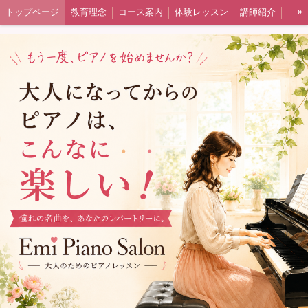
»
トップページ
教育理念
コース案内
体験レッスン
講師紹介
その他
よくあるご質問
予約システム
ピアノの選び方
ピアノ選びお問い合わせフォーム
ギャラリー